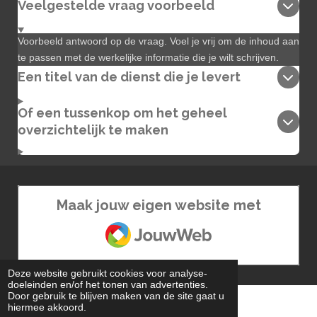
Veelgestelde vraag voorbeeld
Voorbeeld antwoord op de vraag. Voel je vrij om de inhoud aan
te passen met de werkelijke informatie die je wilt schrijven.
Een titel van de dienst die je levert
Of een tussenkop om het geheel
overzichtelijk te maken
Maak jouw eigen website met
JouwWeb
Deze website gebruikt cookies voor analyse-
doeleinden en/of het tonen van advertenties.
Door gebruik te blijven maken van de site gaat u
.
hiermee akkoord.