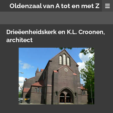
Oldenzaal van A tot en met Z
Ga
direct
naar
de
hoofdinhoud
Drieëenheidskerk en K.L. Croonen,
architect