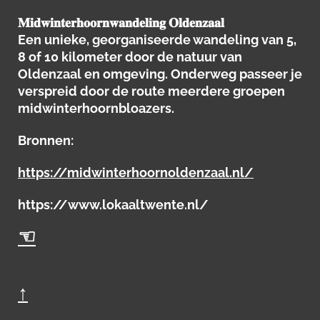
𝐌𝐢𝐝𝐰𝐢𝐧𝐭𝐞𝐫𝐡𝐨𝐨𝐫𝐧𝐰𝐚𝐧𝐝𝐞𝐥𝐢𝐧𝐠 𝐎𝐥𝐝𝐞𝐧𝐳𝐚𝐚𝐥
Een unieke, georganiseerde wandeling van 5,
8 of 10 kilometer door de natuur van
Oldenzaal en omgeving. Onderweg passeer je
verspreid door de route meerdere groepen
midwinterhoornbloazers.
Bronnen:
https://midwinterhoornoldenzaal.nl/
https://www.lokaaltwente.nl/
☜
↑