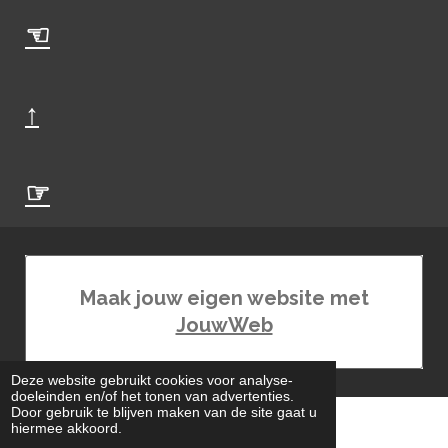
☜
↑
☞
Maak jouw eigen website met
JouwWeb
Deze website gebruikt cookies voor analyse-
doeleinden en/of het tonen van advertenties.
Door gebruik te blijven maken van de site gaat u
.
hiermee akkoord.
© 2020 - 2026 Oldenzaal van A tot en met Z