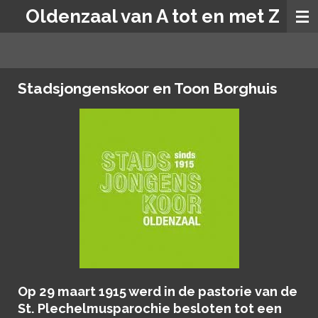
Oldenzaal van A tot en met Z
Ga
direct
naar
de
hoofdinhoud
Stadsjongenskoor en Toon Borghuis
Op 29 maart 1915 werd in de pastorie van de
St. Plechelmusparochie besloten tot een