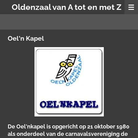
Oldenzaal van A tot en met Z
Ga
direct
naar
de
hoofdinhoud
Oel'n Kapel
De Oel'nkapel is opgericht op 21 oktober 1980
als onderdeel van de carnavalsvereniging de