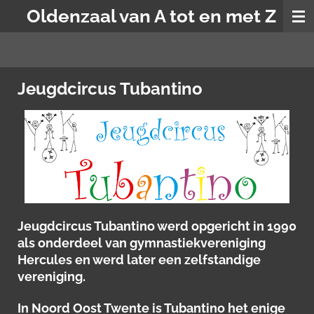
Oldenzaal van A tot en met Z
Ga
direct
naar
de
hoofdinhoud
Jeugdcircus Tubantino
Jeugdcircus Tubantino werd opgericht in 1990
als onderdeel van gymnastiekvereniging
Hercules en werd later een zelfstandige
vereniging.
In Noord Oost Twente is Tubantino het enige