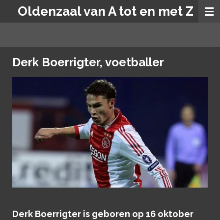
Oldenzaal van A tot en met Z
Ga
direct
naar
de
hoofdinhoud
Derk Boerrigter, voetballer
Derk Boerrigter is geboren op 16 oktober