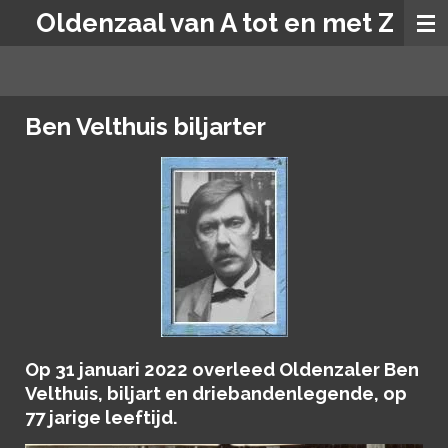
Oldenzaal van A tot en met Z
Ga
direct
naar
de
hoofdinhoud
Ben Velthuis biljarter
Op 31 januari 2022 overleed Oldenzaler Ben
Velthuis, biljart en driebandenlegende, op
77 jarige leeftijd.