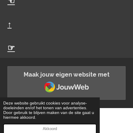
☜
↑
☞
Maak jouw eigen website met
JouwWeb
Deze website gebruikt cookies voor analyse-
doeleinden en/of het tonen van advertenties.
Door gebruik te blijven maken van de site gaat u
.
hiermee akkoord.
© 2020 - 2026 Oldenzaal van A tot en met Z
Akkoord
Powered by
JouwWeb