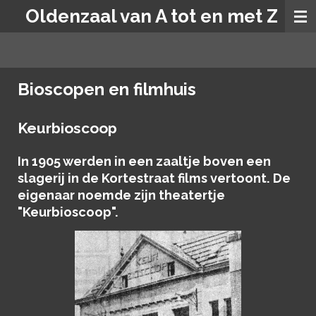
Oldenzaal van A tot en met Z
Ga
direct
naar
de
hoofdinhoud
Bioscopen en filmhuis
Keurbioscoop
In 1905 werden in een zaaltje boven een
slagerij in de Kortestraat films vertoont. De
eigenaar noemde zijn theatertje
"Keurbioscoop".