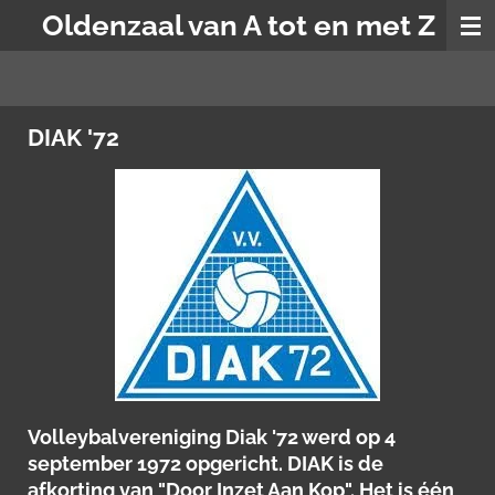
Oldenzaal van A tot en met Z
Ga
direct
naar
de
hoofdinhoud
DIAK '72
Volleybalvereniging Diak '72 werd op 4
september 1972 opgericht. DIAK is de
afkorting van "Door Inzet Aan Kop". Het is
één