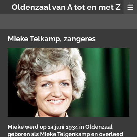
Oldenzaal van A tot en met Z
Ga
direct
naar
de
hoofdinhoud
Mieke Telkamp, zangeres
Mieke werd op 14 juni 1934 in Oldenzaal
geboren als Mieke Telgenkamp en overleed