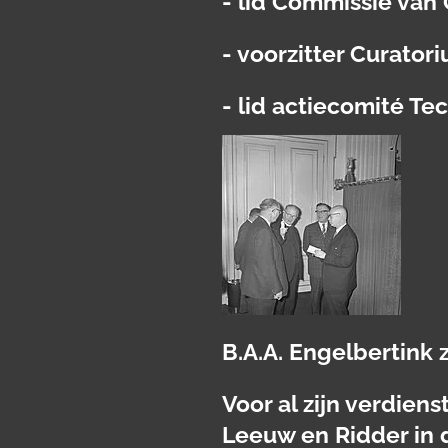
- lid Commissie van
- voorzitter Curator
- lid actiecomité 
B.A.A. Engelbertink 
Voor al zijn verdie
Leeuw en Ridder in d