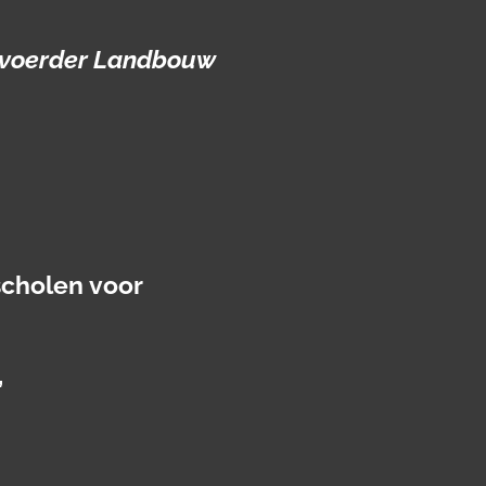
rdvoerder Landbouw
scholen voor
,