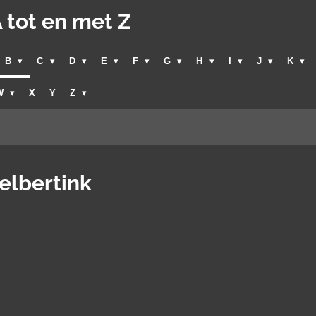
 tot en met Z
B
C
D
E
F
G
H
I
J
K
W
X
Y
Z
gelbertink