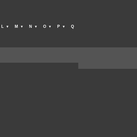
L
M
N
O
P
Q