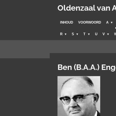
Ga
Oldenzaal van A
direct
naar
INHOUD
VOORWOORD
A
de
hoofdinhoud
R
S
T
U
V
Ben (B.A.A.) En