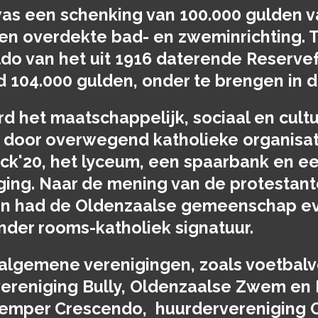
was een schenking van 100.000 gulden v
en overdekte bad- en zweminrichting. 
ldo van het uit 1916 daterende Reserv
d 104.000 gulden, onder te brengen in d
 het maatschappelijk, sociaal en cultu
 door overwegend katholieke organisati
ick'20, het lyceum, een spaarbank en e
ng. Naar de mening van de protestante
n had de Oldenzaalse gemeenschap e
onder rooms-katholiek signatuur.
lgemene verenigingen, zoals voetbalv
ereniging Bully, Oldenzaalse Zwem en 
emper Crescendo, huurdervereniging 