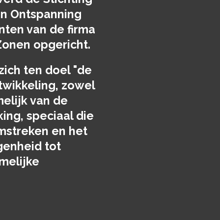
en Ontspanning
nten van de firma
Zonen opgericht.
zich ten doel "de
twikkeling, zowel
melijk van de
ing, speciaal die
mstreken en het
enheid tot
amelijke