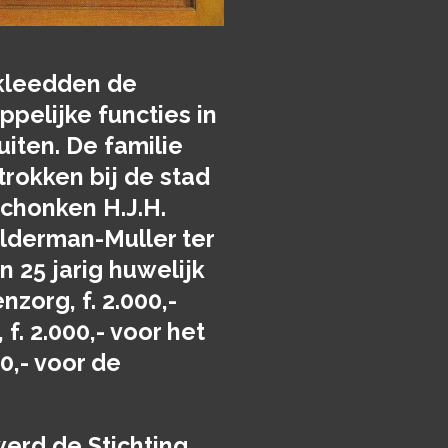
kleedden de
pelijke functies in
iten. De familie
trokken bij de stad
schonken H.J.H.
lderman-Muller ter
 25 jarig huwelijk
enzorg, f. 2.000,-
f. 2.000,- voor het
00,- voor de
erd de Stichting