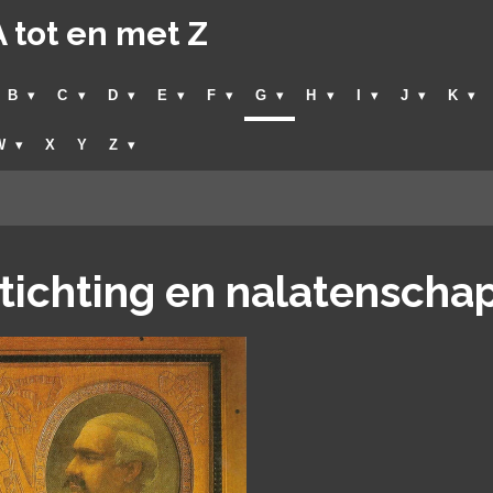
 tot en met Z
B
C
D
E
F
G
H
I
J
K
W
X
Y
Z
ichting en nalatenscha