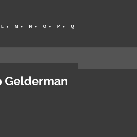
L
M
N
O
P
Q
p Gelderman