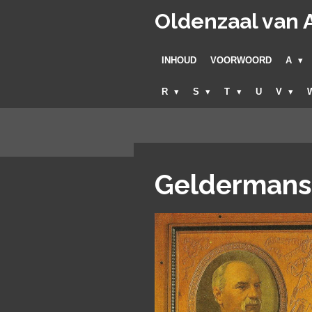
Ga
Oldenzaal van A
direct
naar
INHOUD
VOORWOORD
A
de
hoofdinhoud
R
S
T
U
V
Geldermanst