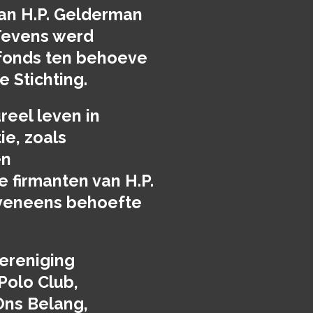
an H.P. Gelderman
Tevens werd
efonds ten behoeve
e Stichting.
reel leven in
e, zoals
en
 firmanten van H.P.
veneens behoefte
ereniging
Polo Club,
Ons Belang,