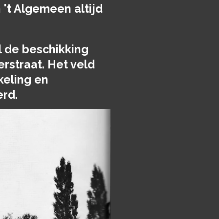
 't Algemeen altijd
l de beschikking
rstraat. Het veld
keling en
erd.