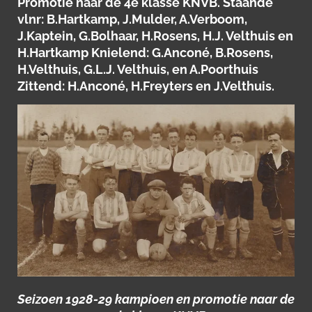
Promotie naar de 4e klasse KNVB. Staande
vlnr: B.Hartkamp, J.Mulder, A.Verboom,
J.Kaptein, G.Bolhaar, H.Rosens, H.J. Velthuis en
H.Hartkamp Knielend: G.Anconé, B.Rosens,
H.Velthuis, G.L.J. Velthuis, en A.Poorthuis
Zittend: H.Anconé, H.Freyters en J.Velthuis.
Seizoen 1928-29 kampioen en promotie naar de