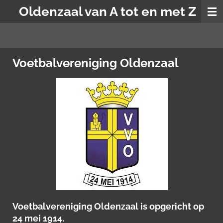
Oldenzaal van A tot en met Z
Ga
direct
naar
de
hoofdinhoud
Voetbalvereniging Oldenzaal
Voetbalvereniging Oldenzaal is opgericht op
24 mei 1914.