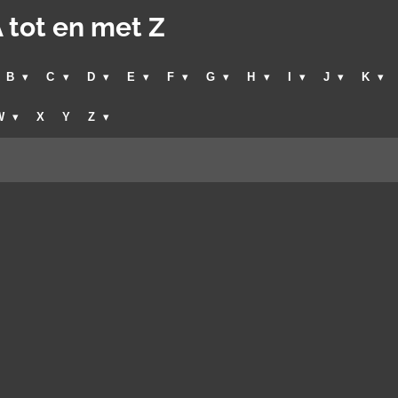
 tot en met Z
B
C
D
E
F
G
H
I
J
K
W
X
Y
Z