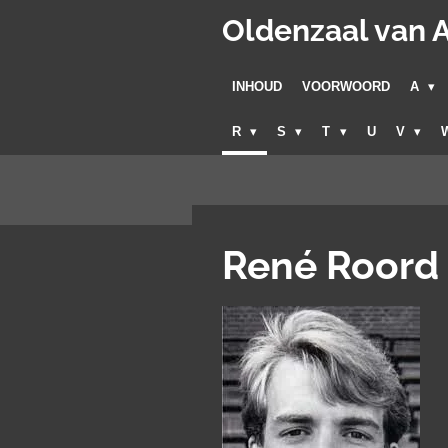
Ga
Oldenzaal van A
direct
naar
INHOUD
VOORWOORD
A
de
hoofdinhoud
R
S
T
U
V
René Roord