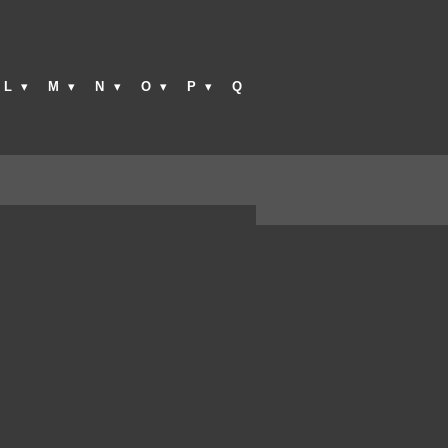
L
M
N
O
P
Q