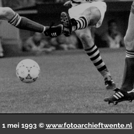
1 mei 1993 ©
www.fotoarchieftwente.nl